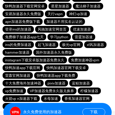
快鸭加速器下载官网安卓
星星加速器
魔法梯子加速器
安易加速器永久免费版
天行vapn
神灯vp加速
apn加速器免费版下载
加速器不用实名认证的
登录ins的加速器
风驰加速官网首页
优速加速器
免费梯子加速器app七天
学习python
雷霆加器速
ins的免费加速器
起飞加速器
极光vp官网
xf风加速器
hammer加速器
国外加速器永久免费版
instagram下载安卓版加速器免费永久
免费加速神器vpm
快鸭加速app下载官网
快鸭加速器官网下载安卓
雷轰官网加速器
快鸭加速器app下载免费
十大免费海外加速神器
pixiv加速器
蓝鲸加速器
vp免费加速
VP加速器免费永久版兑换券
柠檬加速器
火箭vp n加速器下载
水母加速
香蕉加速器官网
大象加速器
永久免费使用的加速器
下载