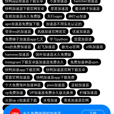
快鸭app加速器下载安卓
小麦加速器
hammer加速器
快鸭加速器下载官网安卓
星星加速器
魔法梯子加速器
安易加速器永久免费版
天行vapn
神灯vp加速
apn加速器免费版下载
加速器不用实名认证的
登录ins的加速器
风驰加速官网首页
优速加速器
免费梯子加速器app七天
学习python
雷霆加器速
ins的免费加速器
起飞加速器
极光vp官网
xf风加速器
hammer加速器
国外加速器永久免费版
instagram下载安卓版加速器免费永久
免费加速神器vpm
快鸭加速app下载官网
快鸭加速器官网下载安卓
雷轰官网加速器
快鸭加速器app下载免费
十大免费海外加速神器
pixiv加速器
蓝鲸加速器
vp免费加速
VP加速器免费永久版兑换券
柠檬加速器
火箭vp n加速器下载
水母加速
香蕉加速器官网
大象加速器
永久免费使用的加速器
下载