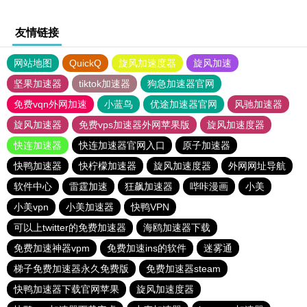
友情链接
网站地图
QuickQ
旋风加速度器
旋风加速
坚果加速器
tiktok加速器
狗急加速器官网
免费vqn外网加速
小蓝鸟
优途加速器官网
风驰加速器
旋风加速器
免费vps加速器外网苹果版
旋风加速度器
快连加速器
快连加速器官网入口
原子加速器
快鸭加速器
快柠檬加速器
旋风加速度器
外网网址导航
软件中心
雷霆加速
狂飙加速器
哔咔漫画
小美
小美vpn
小美加速器
快鸭VPN
可以上twitter的免费加速器
海鸥加速器下载
免费加速神器vpm
免费加速ins的软件
迷雾通
梯子免费加速器永久免费版
免费加速器steam
快鸭加速器下载官网苹果
旋风加速度器