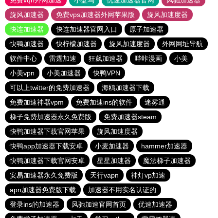
免费vqn外网加速
小蓝鸟
优途加速器官网
风驰加速器
旋风加速器
免费vps加速器外网苹果版
旋风加速度器
快连加速器
快连加速器官网入口
原子加速器
快鸭加速器
快柠檬加速器
旋风加速度器
外网网址导航
软件中心
雷霆加速
狂飙加速器
哔咔漫画
小美
小美vpn
小美加速器
快鸭VPN
可以上twitter的免费加速器
海鸥加速器下载
免费加速神器vpm
免费加速ins的软件
迷雾通
梯子免费加速器永久免费版
免费加速器steam
快鸭加速器下载官网苹果
旋风加速度器
快鸭app加速器下载安卓
小麦加速器
hammer加速器
快鸭加速器下载官网安卓
星星加速器
魔法梯子加速器
安易加速器永久免费版
天行vapn
神灯vp加速
apn加速器免费版下载
加速器不用实名认证的
登录ins的加速器
风驰加速官网首页
优速加速器