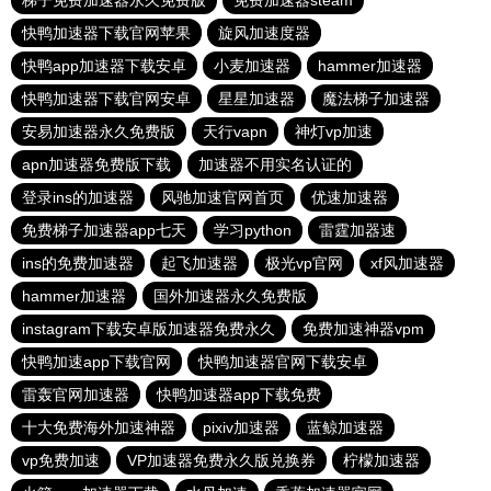
梯子免费加速器永久免费版
免费加速器steam
快鸭加速器下载官网苹果
旋风加速度器
快鸭app加速器下载安卓
小麦加速器
hammer加速器
快鸭加速器下载官网安卓
星星加速器
魔法梯子加速器
安易加速器永久免费版
天行vapn
神灯vp加速
apn加速器免费版下载
加速器不用实名认证的
登录ins的加速器
风驰加速官网首页
优速加速器
免费梯子加速器app七天
学习python
雷霆加器速
ins的免费加速器
起飞加速器
极光vp官网
xf风加速器
hammer加速器
国外加速器永久免费版
instagram下载安卓版加速器免费永久
免费加速神器vpm
快鸭加速app下载官网
快鸭加速器官网下载安卓
雷轰官网加速器
快鸭加速器app下载免费
十大免费海外加速神器
pixiv加速器
蓝鲸加速器
vp免费加速
VP加速器免费永久版兑换券
柠檬加速器