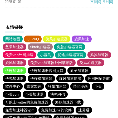
2025-01-01
支持
[0]
反对
[0]
友情链接
网站地图
QuickQ
旋风加速度器
旋风加速
坚果加速器
tiktok加速器
狗急加速器官网
免费vqn外网加速
小蓝鸟
优途加速器官网
风驰加速器
旋风加速器
免费vps加速器外网苹果版
旋风加速度器
快连加速器
快连加速器官网入口
原子加速器
快鸭加速器
快柠檬加速器
旋风加速度器
外网网址导航
软件中心
雷霆加速
狂飙加速器
哔咔漫画
小美
小美vpn
小美加速器
快鸭VPN
可以上twitter的免费加速器
海鸥加速器下载
免费加速神器vpm
免费加速ins的软件
迷雾通