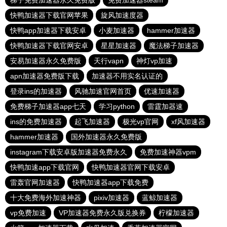
梯子免费加速器永久免费版
免费加速器steam
快鸭加速器下载官网苹果
旋风加速度器
快鸭app加速器下载安卓
小麦加速器
hammer加速器
快鸭加速器下载官网安卓
星星加速器
魔法梯子加速器
安易加速器永久免费版
天行vapn
神灯vp加速
apn加速器免费版下载
加速器不用实名认证的
登录ins的加速器
风驰加速官网首页
优速加速器
免费梯子加速器app七天
学习python
雷霆加器速
ins的免费加速器
起飞加速器
极光vp官网
xf风加速器
hammer加速器
国外加速器永久免费版
instagram下载安卓版加速器免费永久
免费加速神器vpm
快鸭加速app下载官网
快鸭加速器官网下载安卓
雷轰官网加速器
快鸭加速器app下载免费
十大免费海外加速神器
pixiv加速器
蓝鲸加速器
vp免费加速
VP加速器免费永久版兑换券
柠檬加速器