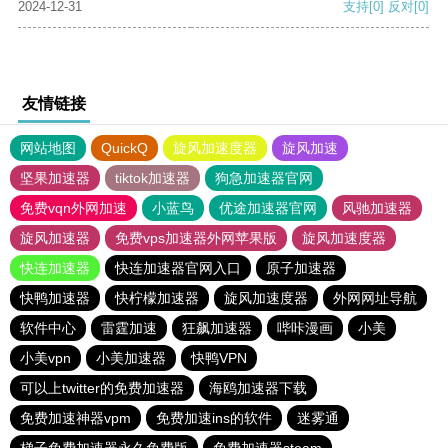
2024-12-31
支持
[0]
反对
[0]
友情链接
网站地图
QuickQ
旋风加速度器
旋风加速
坚果加速器
tiktok加速器
狗急加速器官网
免费vqn外网加速
小蓝鸟
优途加速器官网
风驰加速器
旋风加速器
免费vps加速器外网苹果版
旋风加速度器
快连加速器
快连加速器官网入口
原子加速器
快鸭加速器
快柠檬加速器
旋风加速度器
外网网址导航
软件中心
雷霆加速
狂飙加速器
哔咔漫画
小美
小美vpn
小美加速器
快鸭VPN
可以上twitter的免费加速器
海鸥加速器下载
免费加速神器vpm
免费加速ins的软件
迷雾通