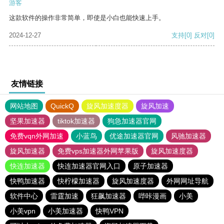
游客
这款软件的操作非常简单，即使是小白也能快速上手。
2024-12-27
支持
[0]
反对
[0]
友情链接
网站地图
QuickQ
旋风加速度器
旋风加速
坚果加速器
tiktok加速器
狗急加速器官网
免费vqn外网加速
小蓝鸟
优途加速器官网
风驰加速器
旋风加速器
免费vps加速器外网苹果版
旋风加速度器
快连加速器
快连加速器官网入口
原子加速器
快鸭加速器
快柠檬加速器
旋风加速度器
外网网址导航
软件中心
雷霆加速
狂飙加速器
哔咔漫画
小美
小美vpn
小美加速器
快鸭VPN