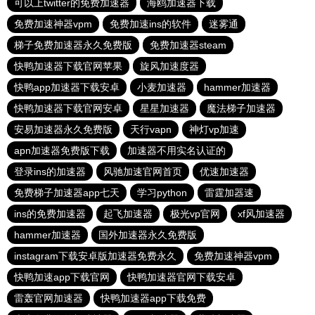
可以上twitter的免费加速器
海鸥加速器下载
免费加速神器vpm
免费加速ins的软件
迷雾通
梯子免费加速器永久免费版
免费加速器steam
快鸭加速器下载官网苹果
旋风加速度器
快鸭app加速器下载安卓
小麦加速器
hammer加速器
快鸭加速器下载官网安卓
星星加速器
魔法梯子加速器
安易加速器永久免费版
天行vapn
神灯vp加速
apn加速器免费版下载
加速器不用实名认证的
登录ins的加速器
风驰加速官网首页
优速加速器
免费梯子加速器app七天
学习python
雷霆加器速
ins的免费加速器
起飞加速器
极光vp官网
xf风加速器
hammer加速器
国外加速器永久免费版
instagram下载安卓版加速器免费永久
免费加速神器vpm
快鸭加速app下载官网
快鸭加速器官网下载安卓
雷轰官网加速器
快鸭加速器app下载免费