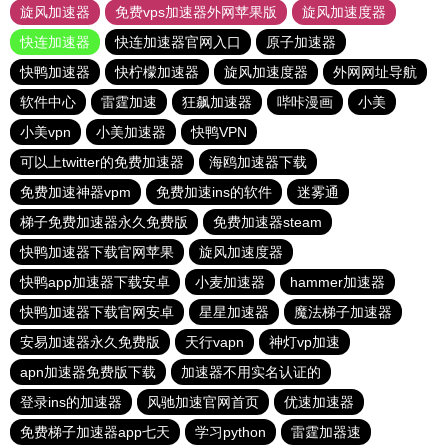
旋风加速器
免费vps加速器外网苹果版
旋风加速度器
快连加速器
快连加速器官网入口
原子加速器
快鸭加速器
快柠檬加速器
旋风加速度器
外网网址导航
软件中心
雷霆加速
狂飙加速器
哔咔漫画
小美
小美vpn
小美加速器
快鸭VPN
可以上twitter的免费加速器
海鸥加速器下载
免费加速神器vpm
免费加速ins的软件
迷雾通
梯子免费加速器永久免费版
免费加速器steam
快鸭加速器下载官网苹果
旋风加速度器
快鸭app加速器下载安卓
小麦加速器
hammer加速器
快鸭加速器下载官网安卓
星星加速器
魔法梯子加速器
安易加速器永久免费版
天行vapn
神灯vp加速
apn加速器免费版下载
加速器不用实名认证的
登录ins的加速器
风驰加速官网首页
优速加速器
免费梯子加速器app七天
学习python
雷霆加器速